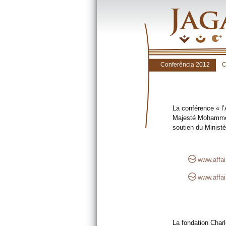
Conferência 2012
C
La conférence « l
Majesté Mohammed 
soutien du Ministè
www.affai
www.affai
La fondation Char