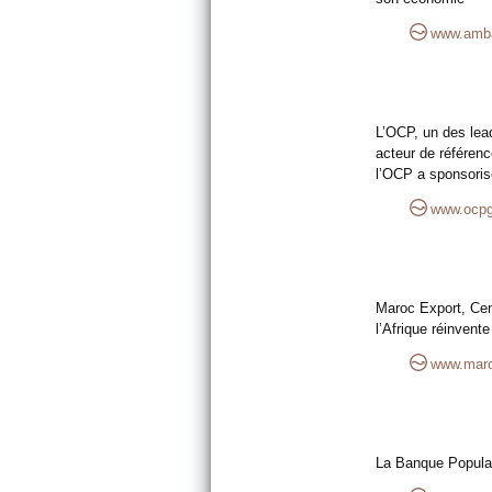
www.amba
L’OCP, un des lea
acteur de référenc
l’OCP a sponsoris
www.ocpg
Maroc Export, Cen
l’Afrique réinven
www.maro
La Banque Populai