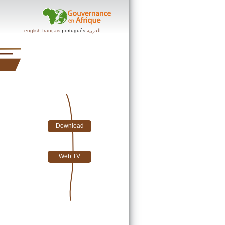
english
français
português
العربية
Download
Web TV