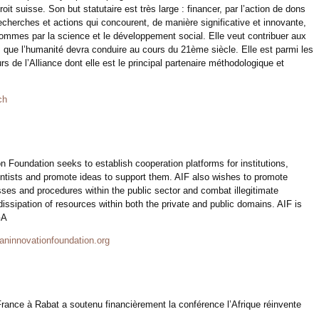
it suisse. Son but statutaire est très large : financer, par l’action de dons
echerches et actions qui concourent, de manière significative et innovante,
ommes par la science et le développement social. Elle veut contribuer aux
 que l’humanité devra conduire au cours du 21ème siècle. Elle est parmi les
 de l’Alliance dont elle est le principal partenaire méthodologique et
ch
on Foundation seeks to establish cooperation platforms for institutions,
entists and promote ideas to support them. AIF also wishes to promote
ses and procedures within the public sector and combat illegitimate
dissipation of resources within both the private and public domains. AIF is
GA
aninnovationfoundation.org
ance à Rabat a soutenu financièrement la conférence l’Afrique réinvente