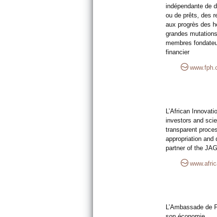
indépendante de dro
ou de prêts, des r
aux progrès des h
grandes mutations
membres fondateurs
financier
www.fph.
L’African Innovati
investors and sci
transparent proces
appropriation and 
partner of the JA
www.afric
L’Ambassade de Fr
son économie